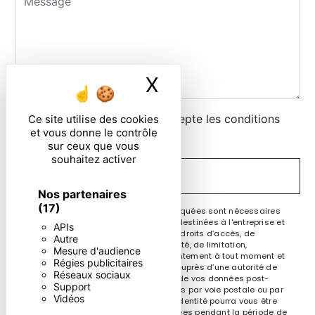
X
Masquer le ban
En cochant cette case, j'accepte les conditions
Ce site utilise des cookies
et vous donne le contrôle
particulières ci-dessous **
sur ceux que vous
souhaitez activer
ENVOYER
Nos partenaires
(17)
** Les données personnelles communiquées sont nécessaires
aux fins de vous contacter. Elles sont destinées à l'entreprise et
APIs
ses sous-traitants. Vous disposez de droits d’accès, de
Autre
rectification, d’effacement, de portabilité, de limitation,
Mesure d'audience
d’opposition, de retrait de votre consentement à tout moment et
Régies publicitaires
du droit d’introduire une réclamation auprès d’une autorité de
Réseaux sociaux
contrôle, ainsi que d’organiser le sort de vos données post-
Support
mortem. Vous pouvez exercer ces droits par voie postale ou par
Vidéos
courrier électronique. Un justificatif d'identité pourra vous être
demandé. Nous conservons vos données pendant la période de