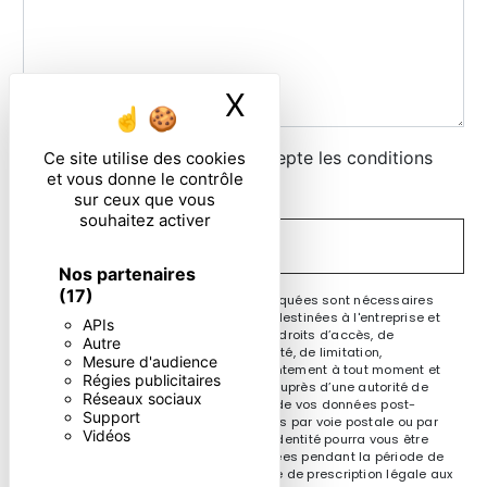
X
Masquer le ban
En cochant cette case, j'accepte les conditions
Ce site utilise des cookies
et vous donne le contrôle
particulières ci-dessous **
sur ceux que vous
souhaitez activer
ENVOYER
Nos partenaires
(17)
** Les données personnelles communiquées sont nécessaires
aux fins de vous contacter. Elles sont destinées à l'entreprise et
APIs
ses sous-traitants. Vous disposez de droits d’accès, de
Autre
rectification, d’effacement, de portabilité, de limitation,
Mesure d'audience
d’opposition, de retrait de votre consentement à tout moment et
Régies publicitaires
du droit d’introduire une réclamation auprès d’une autorité de
Réseaux sociaux
contrôle, ainsi que d’organiser le sort de vos données post-
Support
mortem. Vous pouvez exercer ces droits par voie postale ou par
Vidéos
courrier électronique. Un justificatif d'identité pourra vous être
demandé. Nous conservons vos données pendant la période de
prise de contact puis pendant la durée de prescription légale aux