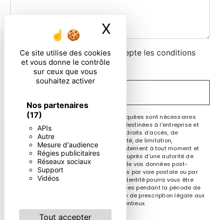
X
Masquer le ban
En cochant cette case, j'accepte les conditions
Ce site utilise des cookies
et vous donne le contrôle
particulières ci-dessous **
sur ceux que vous
souhaitez activer
ENVOYER
Nos partenaires
(17)
** Les données personnelles communiquées sont nécessaires
aux fins de vous contacter. Elles sont destinées à l'entreprise et
APIs
ses sous-traitants. Vous disposez de droits d’accès, de
Autre
rectification, d’effacement, de portabilité, de limitation,
Mesure d'audience
d’opposition, de retrait de votre consentement à tout moment et
Régies publicitaires
du droit d’introduire une réclamation auprès d’une autorité de
Réseaux sociaux
contrôle, ainsi que d’organiser le sort de vos données post-
Support
mortem. Vous pouvez exercer ces droits par voie postale ou par
Vidéos
courrier électronique. Un justificatif d'identité pourra vous être
demandé. Nous conservons vos données pendant la période de
prise de contact puis pendant la durée de prescription légale aux
fins probatoire et de gestion des contentieux.
Tout accepter