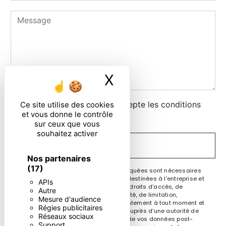
X
Masquer le ban
En cochant cette case, j'accepte les conditions
Ce site utilise des cookies
et vous donne le contrôle
particulières ci-dessous **
sur ceux que vous
souhaitez activer
ENVOYER
Nos partenaires
(17)
** Les données personnelles communiquées sont nécessaires
aux fins de vous contacter. Elles sont destinées à l'entreprise et
APIs
ses sous-traitants. Vous disposez de droits d’accès, de
Autre
rectification, d’effacement, de portabilité, de limitation,
Mesure d'audience
d’opposition, de retrait de votre consentement à tout moment et
Régies publicitaires
du droit d’introduire une réclamation auprès d’une autorité de
Réseaux sociaux
contrôle, ainsi que d’organiser le sort de vos données post-
Support